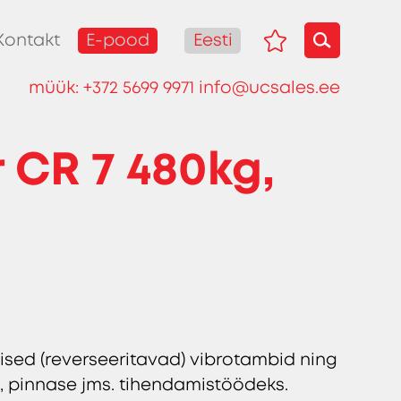
E-pood
Eesti
Kontakt
müük:
+372 5699 9971
info@ucsales.ee
 CR 7 480kg,
sed (reverseeritavad) vibrotambid ning
, pinnase jms. tihendamistöödeks.