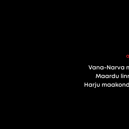
Vana-Narva m
Maardu linn
Harju maakond,