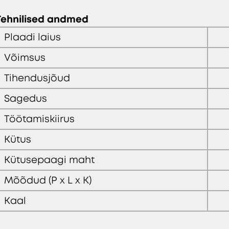
Tehnilised andmed
Plaadi laius
Võimsus
Tihendusjõud
Sagedus
Töötamiskiirus
Kütus
Kütusepaagi maht
Mõõdud (P x L x K)
Kaal