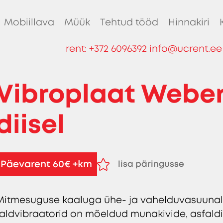
Mobiillava
Müük
Tehtud tööd
Hinnakiri
rent:
+372 6096392
info@ucrent.ee
Vibroplaat Weber
diisel
Päevarent 60€ +km
lisa päringusse
eemalda päringust
Mitmesuguse kaaluga ühe- ja vahelduvasuunali
taldvibraatorid on mõeldud munakivide, asfaldi