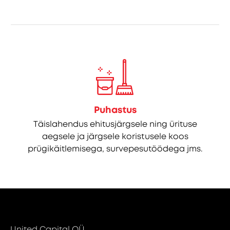
Puhastus
Täislahendus ehitusjärgsele ning ürituse
aegsele ja järgsele koristusele koos
prügikäitlemisega, survepesutöödega jms.
United Capital OÜ