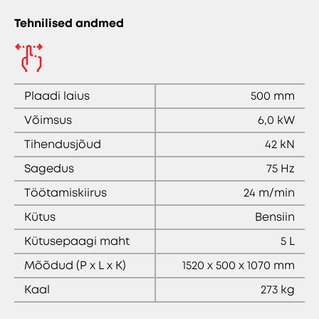
Tehnilised andmed
Plaadi laius
500 mm
Võimsus
6,0 kW
Tihendusjõud
42 kN
Sagedus
75 Hz
Töötamiskiirus
24 m/min
Kütus
Bensiin
Kütusepaagi maht
5 L
Mõõdud (P x L x K)
1520 x 500 x 1070 mm
Kaal
273 kg