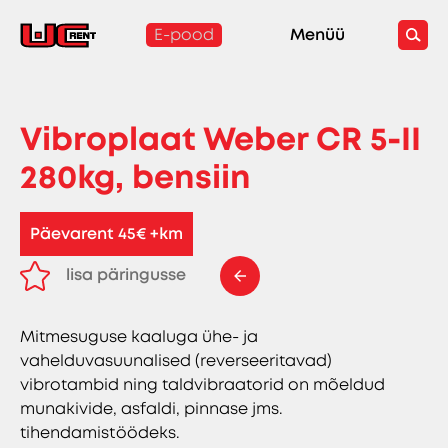
E-pood
Menüü
Vibroplaat Weber CR 5-II
280kg, bensiin
Päevarent 45€ +km
lisa päringusse
eemalda päringust
Mitmesuguse kaaluga ühe- ja
vahelduvasuunalised (reverseeritavad)
vibrotambid ning taldvibraatorid on mõeldud
munakivide, asfaldi, pinnase jms.
tihendamistöödeks.