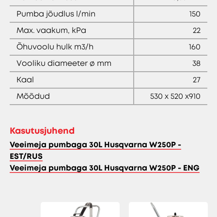
Pumba jõudlus l/min
150
Max. vaakum, kPa
22
Õhuvoolu hulk m3/h
160
Vooliku diameeter ø mm
38
Kaal
27
Mõõdud
530 x 520 x910
Kasutusjuhend
Veeimeja pumbaga 30L Husqvarna W250P -
EST/RUS
Veeimeja pumbaga 30L Husqvarna W250P - ENG