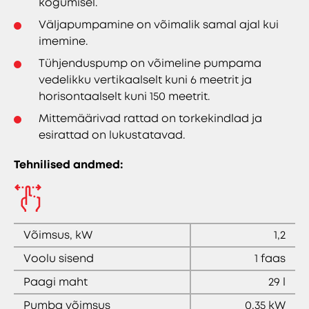
kogumisel.
Väljapumpamine on võimalik samal ajal kui
imemine.
Tühjenduspump on võimeline pumpama
vedelikku vertikaalselt kuni 6 meetrit ja
horisontaalselt kuni 150 meetrit.
Mittemäärivad rattad on torkekindlad ja
esirattad on lukustatavad.
Tehnilised andmed:
Võimsus, kW
1,2
Voolu sisend
1 faas
Paagi maht
29 l
Pumba võimsus
0,35 kW