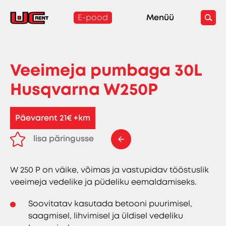
E-pood
Menüü
Veeimeja pumbaga 30L
Husqvarna W250P
Päevarent 21€ +km
lisa päringusse
eemalda päringust
W 250 P on väike, võimas ja vastupidav tööstuslik
veeimeja vedelike ja püdeliku eemaldamiseks.
Soovitatav kasutada betooni puurimisel,
saagmisel, lihvimisel ja üldisel vedeliku