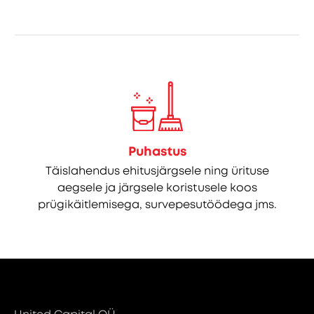
Puhastus
Täislahendus ehitusjärgsele ning ürituse
aegsele ja järgsele koristusele koos
prügikäitlemisega, survepesutöödega jms.