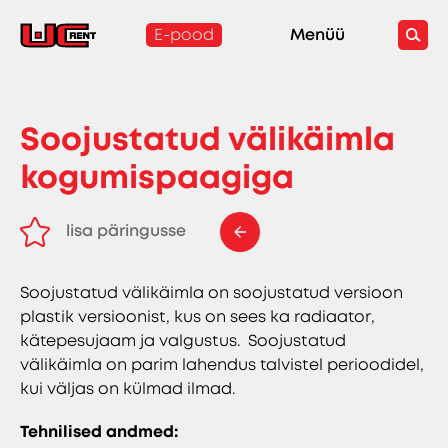
E-pood
Menüü
Soojustatud välikäimla
kogumispaagiga
lisa päringusse
eemalda päringust
Soojustatud välikäimla on soojustatud versioon
plastik versioonist, kus on sees ka radiaator,
kätepesujaam ja valgustus.
Soojustatud
välikäimla on parim lahendus talvistel perioodidel,
kui väljas on külmad ilmad.
Tehnilised andmed: