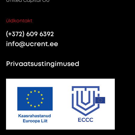
United Capital OÜ
üldkontakt
(+372) 609 6392
info@ucrent.ee
Privaatsustingimused