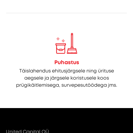
Puhastus
Täislahendus ehitusjärgsele ning ürituse
aegsele ja järgsele koristusele koos
prügikäitlemisega, survepesutöödega jms.
United Capital OÜ