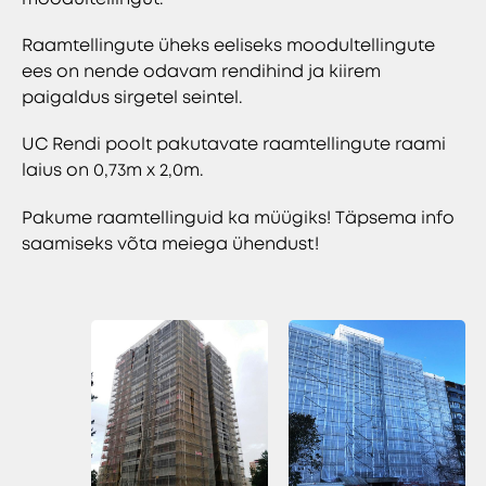
Raamtellingute üheks eeliseks moodultellingute
ees on nende odavam rendihind ja kiirem
paigaldus sirgetel seintel.
UC Rendi poolt pakutavate raamtellingute raami
laius on 0,73m x 2,0m.
Pakume raamtellinguid ka müügiks! Täpsema info
saamiseks võta meiega ühendust!