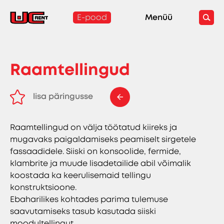
E-pood
Menüü
Raamtellingud
lisa päringusse
eemalda päringust
Raamtellingud on välja töötatud kiireks ja
mugavaks paigaldamiseks peamiselt sirgetele
fassaadidele. Siiski on konsoolide, fermide,
klambrite ja muude lisadetailide abil võimalik
koostada ka keerulisemaid tellingu
konstruktsioone.
Ebaharilikes kohtades parima tulemuse
saavutamiseks tasub kasutada siiski
moodultellingut.