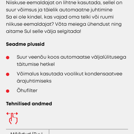
Niiskuse eemaldajat on lihtne kasutada, sellel on
suur võimsus ja täielik automaatne juhtimine
Sa ei ole kindel, kas vajad oma telki või ruumi
niikuse eemaldajat? Võta meiega ühendust ning
aitame Sul selle välja selgitada!
Seadme plussid
Suur veenõu koos automaatse väljalülitusega
täitumise hetkel
Võimalus kasutada voolikut kondensaatvee
ärajuhtimiseks
Õhufilter
Tehnilised andmed