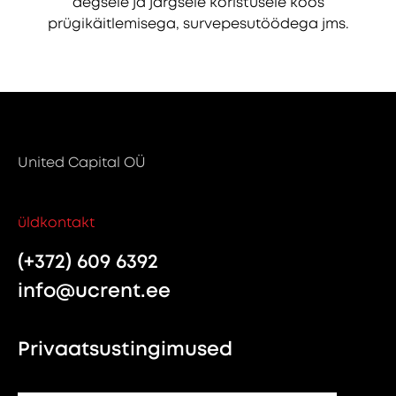
aegsele ja järgsele koristusele koos
prügikäitlemisega, survepesutöödega jms.
United Capital OÜ
üldkontakt
(+372) 609 6392
info@ucrent.ee
Privaatsustingimused