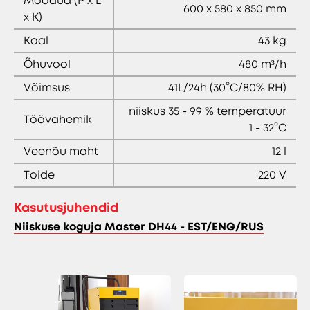
Mõõdud (P x L
600 x 580 x 850 mm
x K)
Kaal
43 kg
Õhuvool
480 m³/h
Võimsus
41L/24h (30°C/80% RH)
niiskus 35 - 99 % temperatuur
Töövahemik
1 - 32°C
Veenõu maht
12 l
Toide
220 V
Kasutusjuhendid
Niiskuse koguja Master DH44 - EST/ENG/RUS