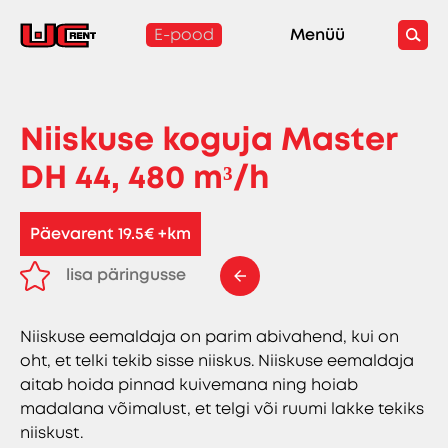
E-pood
Menüü
Niiskuse koguja Master
DH 44, 480 m³/h
Päevarent 19.5€ +km
lisa päringusse
eemalda päringust
Niiskuse eemaldaja on parim abivahend, kui on
oht, et telki tekib sisse niiskus. Niiskuse eemaldaja
aitab hoida pinnad kuivemana ning hoiab
madalana võimalust, et telgi või ruumi lakke tekiks
niiskust.