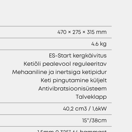
470 × 275 × 315 mm
4.6 kg
ES-Start kergkäivitus
Ketiõli pealevool reguleeritav
Mehaaniline ja inertsiga ketipidur
Keti pingutamine küljelt
Antivibratsioonisüsteem
Talveklapp
40,2 cm3 / 1,6kW
15''/38cm