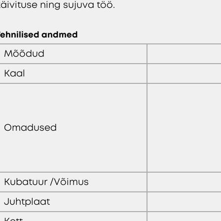
käivituse ning sujuva töö.
Tehnilised andmed
Mõõdud
Kaal
Omadused
Kubatuur /Võimus
Juhtplaat