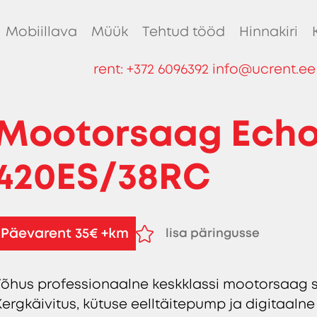
Mobiillava
Müük
Tehtud tööd
Hinnakiri
rent:
+372 6096392
info@ucrent.ee
Mootorsaag Echo
420ES/38RC
Päevarent 35€ +km
lisa päringusse
eemalda päringust
Tõhus professionaalne keskklassi mootorsaag 
Kergkäivitus, kütuse eelltäitepump ja digitaaln