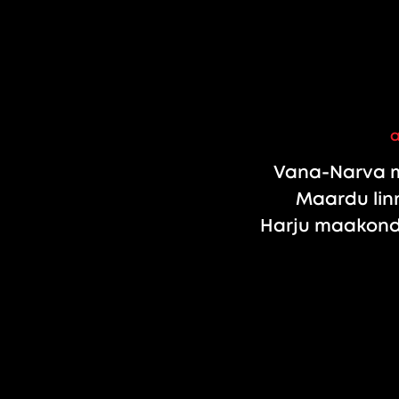
Vana-Narva m
Maardu linn
Harju maakond,