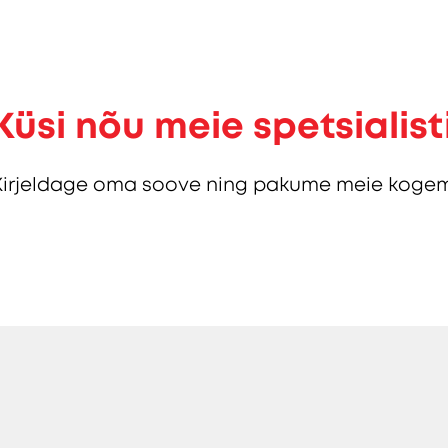
Küsi nõu meie spetsialist
Kirjeldage oma soove ning pakume meie kogem