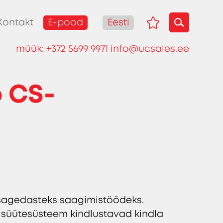
E-pood
Eesti
Kontakt
müük:
+372 5699 9971
info@ucsales.ee
 CS-
sagedasteks saagimistöödeks.
e süütesüsteem kindlustavad kindla