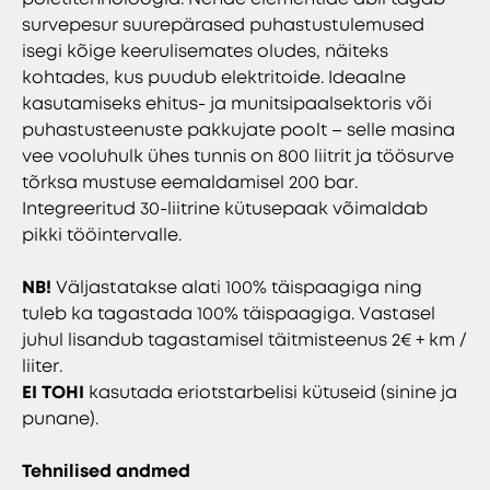
survepesur suurepärased puhastustulemused
isegi kõige keerulisemates oludes, näiteks
kohtades, kus puudub elektritoide. Ideaalne
kasutamiseks ehitus- ja munitsipaalsektoris või
puhastusteenuste pakkujate poolt – selle masina
vee vooluhulk ühes tunnis on 800 liitrit ja töösurve
tõrksa mustuse eemaldamisel 200 bar.
Integreeritud 30-liitrine kütusepaak võimaldab
pikki tööintervalle.
NB!
Väljastatakse alati 100% täispaagiga ning
tuleb ka tagastada 100% täispaagiga. Vastasel
juhul lisandub tagastamisel täitmisteenus 2€ + km /
liiter.
EI TOHI
kasutada eriotstarbelisi kütuseid (sinine ja
punane).
Tehnilised andmed