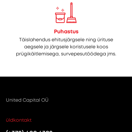
Puhastus
Täislahendus ehitusjärgsele ning ürituse
aegsele ja järgsele koristusele koos
prügikäitlemisega, survepesutöödega jms.
United Capital OÜ
üldkontakt