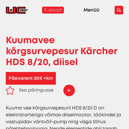
E-pood
Menüü
Kuumavee
kõrgsurvepesur Kärcher
HDS 8/20, diisel
Päevarent 80€ +km
lisa päringusse
eemalda päringust
Kuuma vee kõrgsurvepesuril HDS 8/20 D on
elektristarteriga võimas diiselmootor, töökindel ja
vastupidav väntvõll-pump ning väga tõhus
põletitehnoloogia. Nende elementide abil tagab