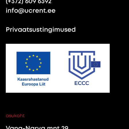
(+372) 609 6392
info@ucrent.ee
Privaatsustingimused
asukoht
Vana-Narva mnt 29,