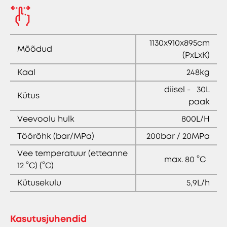
1130x910x895cm
Mõõdud
(PxLxK)
Kaal
248kg
diisel - 30L
Kütus
paak
Veevoolu hulk
800L/H
Töörõhk (bar/MPa)
200bar / 20MPa
Vee temperatuur (etteanne
max. 80 °C
12 °C) (°C)
Kütusekulu
5,9L/h
Kasutusjuhendid