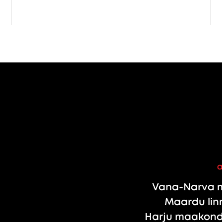
Vana-Narva m
Maardu linn
Harju maakond,