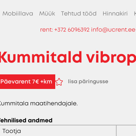
Mobiillava
Müük
Tehtud tööd
Hinnakiri
rent:
+372 6096392
info@ucrent.ee
Kummitald vibrop
Päevarent 7€ +km
lisa päringusse
eemalda päringust
Kummitala maatihendajale.
Tehnilised andmed
Tootja