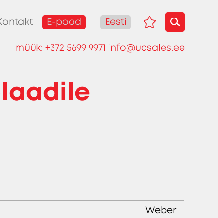
E-pood
Eesti
Kontakt
müük:
+372 5699 9971
info@ucsales.ee
laadile
Weber