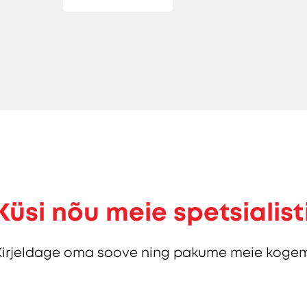
Küsi nõu meie spetsialist
Kirjeldage oma soove ning pakume meie kogem