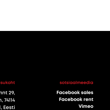
asukoht
sotsiaalmeedia
nt 29,
Facebook sales
Facebook rent
, 74114
Vimeo
 Eesti