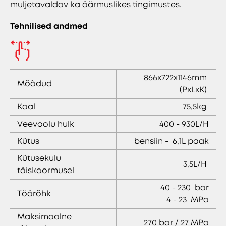
muljetavaldav ka äärmuslikes tingimustes.
Tehnilised andmed
866x722x1146mm
Mõõdud
(PxLxK)
Kaal
75,5kg
Veevoolu hulk
400 - 930L/H
Kütus
bensiin - 6,1L paak
Kütusekulu
3,5L/H
täiskoormusel
40 - 230 bar
Töörõhk
4 - 23 MPa
Maksimaalne
270 bar / 27 MPa