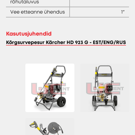
rõhutaluvus
Vee etteanne ühendus
1″
Kasutusjuhendid
Kõrgsurvepesur Kärcher HD 923 G - EST/ENG/RUS