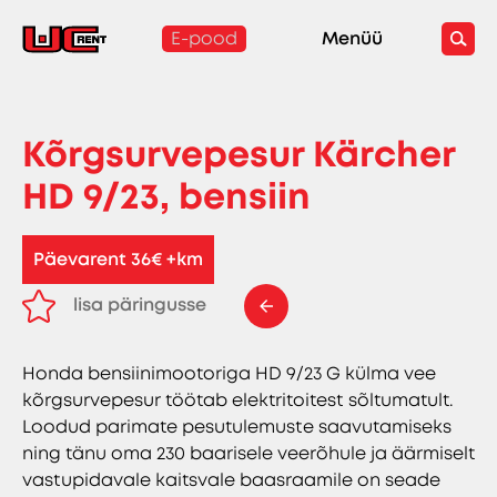
E-pood
Menüü
Kõrgsurvepesur Kärcher
HD 9/23, bensiin
Päevarent 36€ +km
lisa päringusse
eemalda päringust
Honda bensiinimootoriga HD 9/23 G külma vee
kõrgsurvepesur töötab elektritoitest sõltumatult.
Loodud parimate pesutulemuste saavutamiseks
ning tänu oma 230 baarisele veerõhule ja äärmiselt
vastupidavale kaitsvale baasraamile on seade