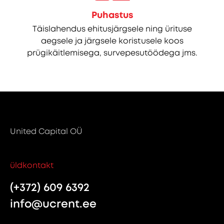
Puhastus
Täislahendus ehitusjärgsele ning ürituse
aegsele ja järgsele koristusele koos
prügikäitlemisega, survepesutöödega jms.
United Capital OÜ
üldkontakt
(+372) 609 6392
info@ucrent.ee