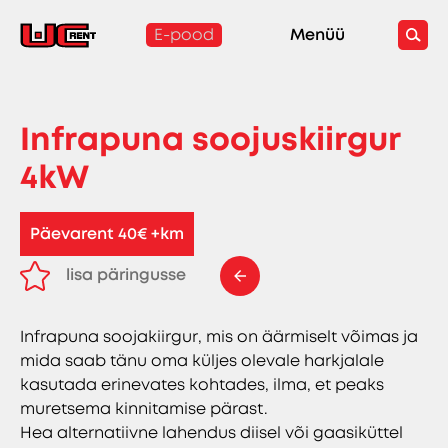
E-pood
Menüü
Infrapuna soojuskiirgur
4kW
Päevarent 40€ +km
lisa päringusse
eemalda päringust
Infrapuna soojakiirgur, mis on äärmiselt võimas ja
mida saab tänu oma küljes olevale harkjalale
kasutada erinevates kohtades, ilma, et peaks
muretsema kinnitamise pärast.
Hea alternatiivne lahendus diisel või gaasiküttel