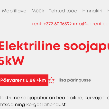
Mobiillava
Müük
Tehtud tööd
Hinnakiri
rent:
+372 6096392
info@ucrent.ee
Elektriline sooja
5kW
Päevarent 6.8€ +km
lisa päringusse
eemalda päringust
Elektriline soojapuhur on hea abiline, kui vajad 
lihtsad ning kerget lahendust.