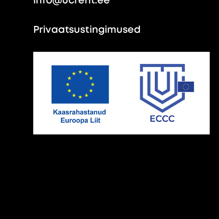
info@ucrent.ee
Privaatsustingimused