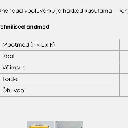
Ühendad vooluvõrku ja hakkad kasutama – kerge
Tehnilised andmed
Mõõtmed (P x L x K)
Kaal
Võimsus
Toide
Õhuvool