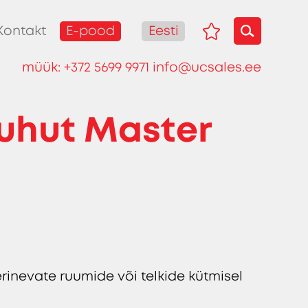
E-pood
Eesti
Kontakt
müük:
+372 5699 9971
info@ucsales.ee
puhut Master
erinevate ruumide või telkide kütmisel