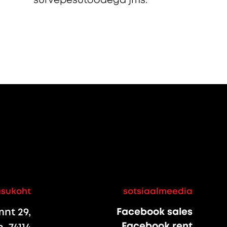
asukoht
sotsiaalmeedia
nt 29,
Facebook sales
Facebook rent