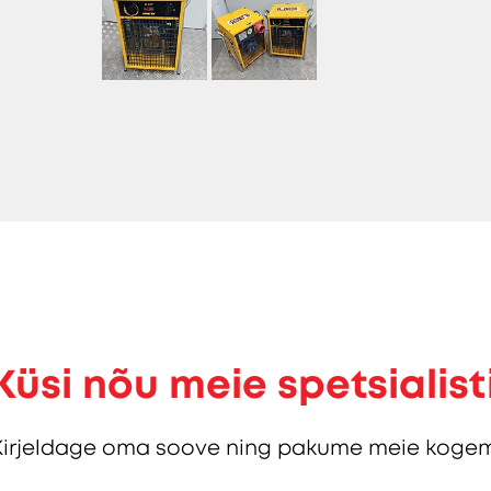
Küsi nõu meie spetsialist
Kirjeldage oma soove ning pakume meie kogem