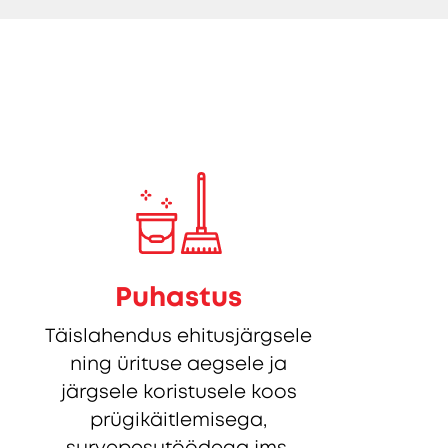
Puhastus
Täislahendus ehitusjärgsele
ning ürituse aegsele ja
järgsele koristusele koos
prügikäitlemisega,
survepesutöödega jms.