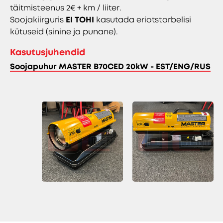
täitmisteenus 2€ + km / liiter.
Soojakiirguris
EI TOHI
kasutada eriotstarbelisi
kütuseid (sinine ja punane).
Kasutusjuhendid
Soojapuhur MASTER B70CED 20kW - EST/ENG/RUS