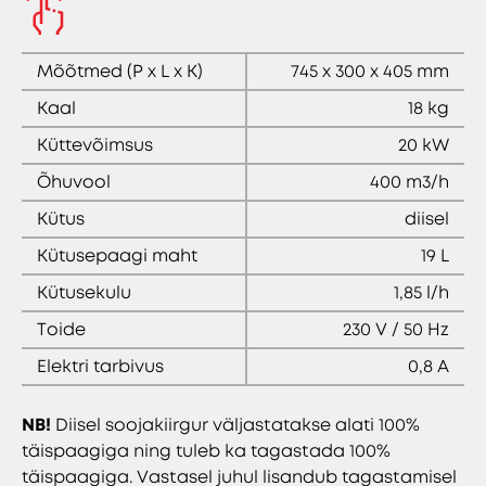
Mõõtmed (P x L x K)
745 x 300 x 405 mm
Kaal
18 kg
Küttevõimsus
20 kW
Õhuvool
400 m3/h
Kütus
diisel
Kütusepaagi maht
19 L
Kütusekulu
1,85 l/h
Toide
230 V / 50 Hz
Elektri tarbivus
0,8 A
NB!
Diisel soojakiirgur väljastatakse alati 100%
täispaagiga ning tuleb ka tagastada 100%
täispaagiga. Vastasel juhul lisandub tagastamisel