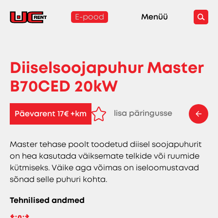
E-pood
Menüü
Diiselsoojapuhur Master
B70CED 20kW
lisa päringusse
Päevarent 17€ +km
eemalda päringust
Master tehase poolt toodetud diisel soojapuhurit
on hea kasutada väiksemate telkide või ruumide
kütmiseks. Väike aga võimas on iseloomustavad
sõnad selle puhuri kohta.
Tehnilised andmed