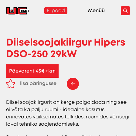
E-pood
Menüü
Diiselsoojakiirgur Hipers
DSO-250 29kW
Päevarent 45€ +km
lisa päringusse
eemalda päringust
Diisel soojakiirgurit on kerge paigaldada ning see
ei võta ka palju ruumi - ideaalne kasutus
erinevates väiksemates telkides, ruumides või isegi
laval tehnika soojendamiseks.