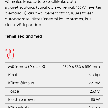
võimalus kasutada toiteallikaks auto
sigaretisüütajat (vajalik on vähemalt 150W inverteri
olemasolu), akut või generaatorit, luues täiesti
autonoomse küttesüsteemi ka kohtades, kus
elektrivõrk puudub.
Tehnilised andmed
Mõõtmed (P x L x K)
1340 x 350 x 1510 mm
Kaal
90 kg
Küttevõimsus
29 kW
Toide
230 V
Elektri tarbivus
115 W
Kütusekulu
2,4 l/h