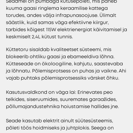
Seadmel on pumbaga kütusepõleti, mis paneb
kuuma gaasi ringlema keraamilise kattega
torudes, andes välja infrapunasoojuse. Ülimalt
säästlik, kuid samas väga efektiivne kiirgur,
tarbides kõigest 115W elektrienergiat käivitamisel ja
keskmiselt 2,4L kütust tunnis.
Küttetoru sisaldab kvaliteetset süsteemi, mis
blokeerib ohtliku gaasi ja ebameeldiva lõhna.
Kütteseade on ökoloogiline, kahjutu, saastevaba
ja lõhnatu. Põlemisprotsess on puhas ja vaikne. Ahi
vajab puhtaks põlemisprotsessiks värsket õhku.
Kasutusvaldkond on väga lai: Erinevates peo
telkides, siseruumides, suuremates garaažides,
põllumajandustehnika hoiustamise hallides jne.
Seade kasutab elektrit ainult süütesüsteemis,
põleti töös hoidmiseks ja juhtplokis. Seega on