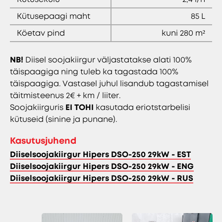
Kütusepaagi maht
85 L
Köetav pind
kuni 280 m²
NB!
Diisel soojakiirgur väljastatakse alati 100%
täispaagiga ning tuleb ka tagastada 100%
täispaagiga. Vastasel juhul lisandub tagastamisel
täitmisteenus 2€ + km / liiter.
Soojakiirguris
EI TOHI
kasutada eriotstarbelisi
kütuseid (sinine ja punane).
Kasutusjuhend
Diiselsoojakiirgur Hipers DSO-250 29kW - EST
Diiselsoojakiirgur Hipers DSO-250 29kW - ENG
Diiselsoojakiirgur Hipers DSO-250 29kW - RUS