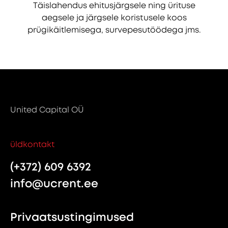
Täislahendus ehitusjärgsele ning ürituse
aegsele ja järgsele koristusele koos
prügikäitlemisega, survepesutöödega jms.
United Capital OÜ
üldkontakt
(+372) 609 6392
info@ucrent.ee
Privaatsustingimused