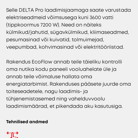
Selle DELTA Pro laadimisjaamaga saate varustada
elektriseadmeid võimsusega kuni 3600 vatti
(tippkoormus 7200 W). Need on näiteks
külmikud/jahutid, sügavkülmikud, kliimaseadmed,
pesumasinad või kuivatid, tolmuimejad,
veepumbad, kohvimasinad või elektritööriistad.
Rakendus EcoFlow annab teile täieliku kontrolli
oma nutika kodu paneeli vooluahelate üle ja
annab teile võimaluse hallata oma
energiatarbimist. Rakenduses pääsete juurde oma
toiteseadetele, nagu laadimis- ja
tühjenemistasemed ning vahelduvvoolu
laadimismäärad, et pikendada aku kasutusiga.
Tehnilised andmed