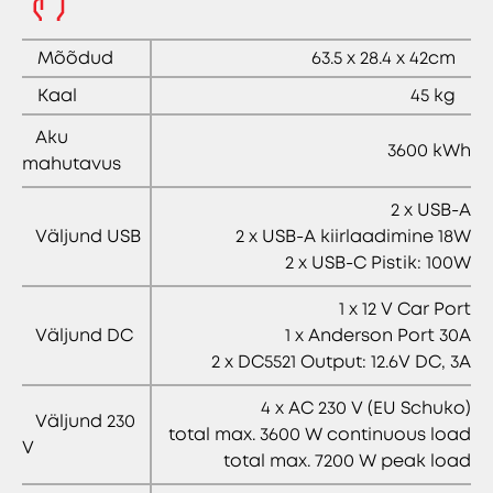
Mõõdud
63.5 x 28.4 x 42cm
Kaal
45 kg
Aku
3600 kWh
mahutavus
2 x USB-A
Väljund USB
2 x USB-A kiirlaadimine 18W
2 x USB-C Pistik: 100W
1 x 12 V Car Port
Väljund DC
1 x Anderson Port 30A
2 x DC5521 Output: 12.6V DC, 3A
4 x AC 230 V (EU Schuko)
Väljund 230
total max. 3600 W continuous load
V
total max. 7200 W peak load