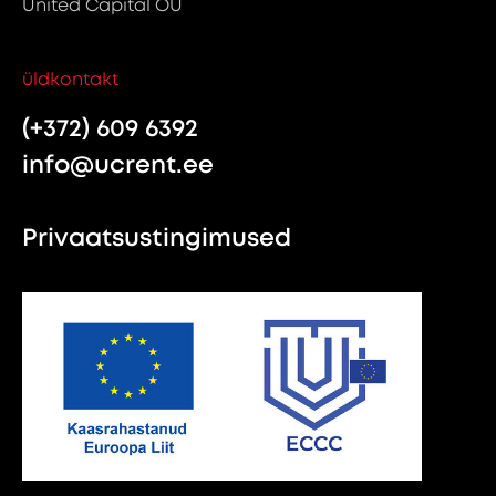
United Capital OÜ
üldkontakt
(+372) 609 6392
info@ucrent.ee
Privaatsustingimused