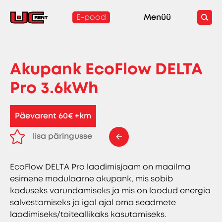
E-pood
Menüü
Akupank EcoFlow DELTA
Pro 3.6kWh
Päevarent 60€ +km
lisa päringusse
eemalda päringust
EcoFlow DELTA Pro laadimisjaam on maailma
esimene modulaarne akupank, mis sobib
koduseks varundamiseks ja mis on loodud energia
salvestamiseks ja igal ajal oma seadmete
laadimiseks/toiteallikaks kasutamiseks.