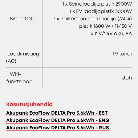
1 x Seinalaadija pistik 2900W
1 x EV laadijapistik 3000W
Sisend DC
1 x Päikesepaneeli laadija (MC4)
pistik 1600 W / 11-150 V
1 x 12V/24V aku, 8A
Laadimisaeg
1.9 tundi
(AC)
Wifi-
Jah
funktsioon
Kasutusjuhendid
Akupank EcoFlow DELTA Pro 3.6kWh - EST
Akupank EcoFlow DELTA Pro 3.6kWh - ENG
Akupank EcoFlow DELTA Pro 3.6kWh - RUS