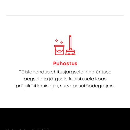
Puhastus
Täislahendus ehitusjärgsele ning ürituse
aegsele ja järgsele koristusele koos
prügikäitlemisega, survepesutöödega jms.