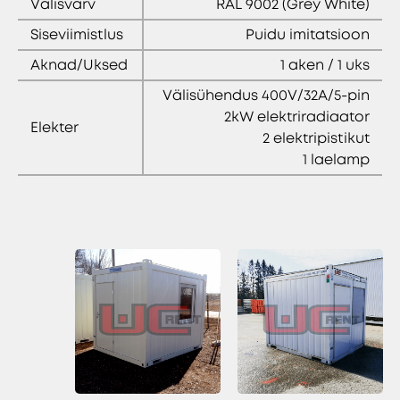
Välisvärv
RAL 9002 (Grey White)
Siseviimistlus
Puidu imitatsioon
Aknad/Uksed
1 aken / 1 uks
Välisühendus 400V/32A/5-pin
2kW elektriradiaator
Elekter
2 elektripistikut
1 laelamp