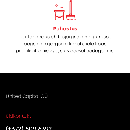
Puhastus
Täislahendus ehitusjärgsele ning ürituse
aegsele ja järgsele koristusele koos
prügikäitlemisega, survepesutöödega jms.
United Capital OÜ
üldkontakt
(+372) 609 6392