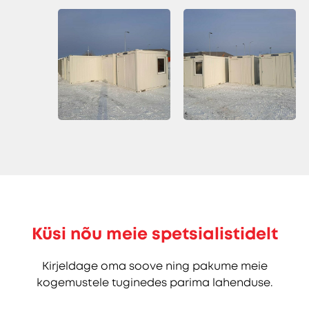
Küsi nõu meie spetsialistidelt
Kirjeldage oma soove ning pakume meie
kogemustele tuginedes parima lahenduse.