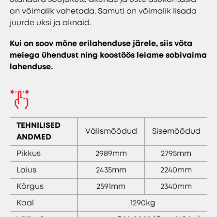
on võimalik vahetada. Samuti on võimalik lisada
juurde uksi ja aknaid.
Kui on soov mõne erilahenduse järele, siis võta
meiega ühendust ning koostöös leiame sobivaima
lahenduse.
TEHNILISED
Välismõõdud
Sisemõõdud
ANDMED
Pikkus
2989mm
2795mm
Laius
2435mm
2240mm
Kõrgus
2591mm
2340mm
Kaal
1290kg