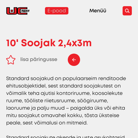
E-pood
Menüü
10' Soojak 2,4x3m
lisa päringusse
eemalda päringust
Standard soojakud on populaarseim renditoode
ehitusobjektidel, sest standard soojakutest on
võimalik teha ajutisi kontoriruume, koosolekute
ruume, tööliste riietusruume, söögiruume,
laoruume ja palju muud – paigalda üks või ehita
mitu soojakut omavahel kokku, tõsta üksteise
peale, sest võimalusi on mitmeid.
Standard soojakute akende ja uste asukohtasid