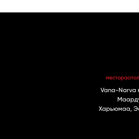
местораспо
Vana-Narva m
Маарду
Харьюмаа, Э