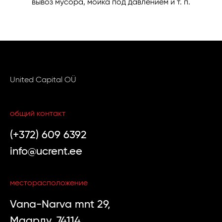
вывоз мусора, мойка под давлением и т. п.
United Capital OÜ
общий контакт
(+372) 609 6392
info@ucrent.ee
месторасположение
Vana-Narva mnt 29,
Маарду, 74114