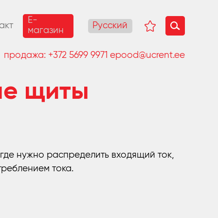
E-
Русский
акт
магазин
продажа:
+372 5699 9971
epood@ucrent.ee
ые щиты
где нужно распределить входящий ток,
треблением тока.