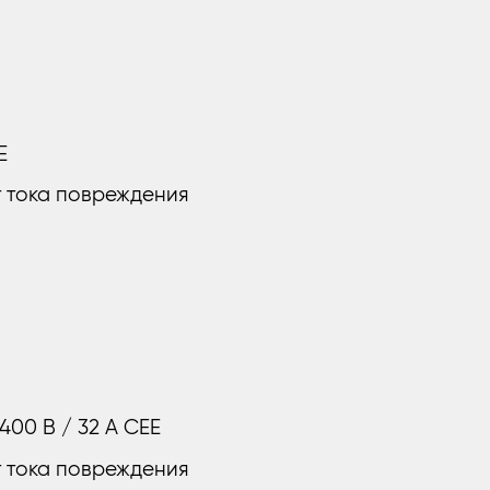
E
т тока повреждения
 400 В / 32 A CEE
т тока повреждения