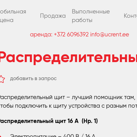
обильная
Выполненные
Продажа
Конт
цена
работы
аренда:
+372 6096392
info@ucrent.ee
Распределительн
добавить в запрос
удалить из запроса
Распределительный щит – лучший помощник там, 
чтобы подключить к щиту устройства с разным по
Распределительный щит 16 A (Нр. 1)
Электропитание – 400 В / 16 А