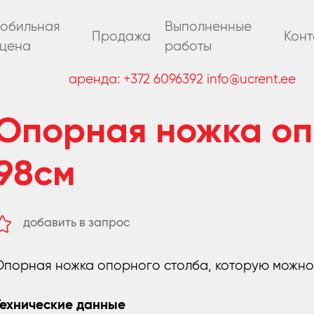
обильная
Выполненные
Продажа
Конт
цена
работы
аренда:
+372 6096392
info@ucrent.ee
Опорная ножка оп
98см
добавить в запрос
удалить из запроса
Опорная ножка опорного столба, которую можно
Технические данные