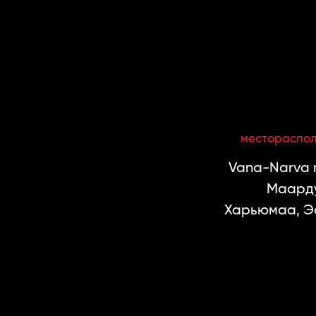
местораспо
Vana-Narva m
Маарду
Харьюмаа, Э