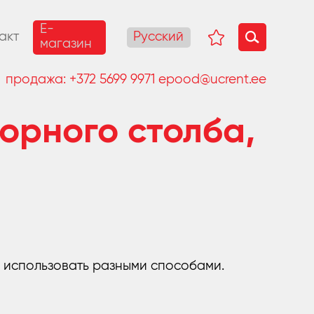
E-
Русский
акт
магазин
продажа:
+372 5699 9971
epood@ucrent.ee
орного столба,
 использовать разными способами.