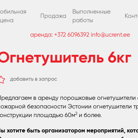
обильная
Выполненные
Продажа
Конт
цена
работы
аренда:
+372 6096392
info@ucrent.ee
Огнетушитель 6кг
добавить в запрос
удалить из запроса
Предлагаем в аренду порошковые огнетушители 6к
пожарной безопасности Эстонии огнетушители т
2
конструкции площадью 60м
и более.
Вы хотите быть организатором мероприятий, кот