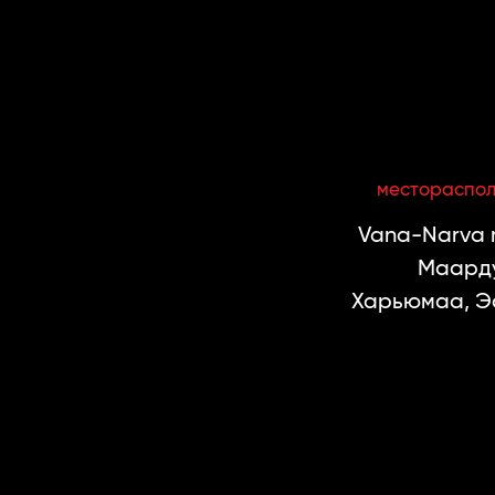
местораспо
Vana-Narva m
Маарду
Харьюмаа, Э