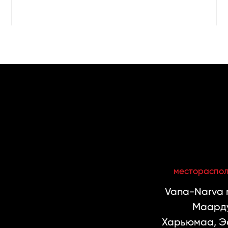
местораспо
Vana-Narva m
Маарду
Харьюмаа, Э