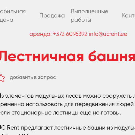
обильная
Выполненные
Продажа
Конт
цена
работы
аренда:
+372 6096392
info@ucrent.ee
Лестничная башн
добавить в запрос
удалить из запроса
Из элементов модульных лесов можно сооружать 
временно использовать для передвижения людей 
если стационарные лестницы еще не готовы.
UC Rent предлагает лестничные башни из модульн