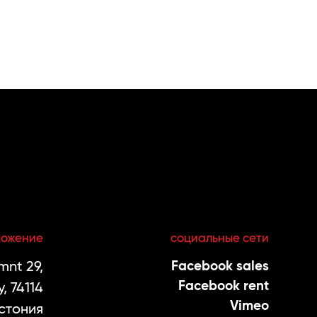
ложение
социальные сети
nt 29,
Facebook sales
Facebook rent
, 74114
Vimeo
стония