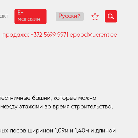
E-
Русский
акт
магазин
продажа:
+372 5699 9971
epood@ucrent.ee
я
лестничные башни, которые можно
между этажами во время строительства,
ых лесов шириной 1,09м и 1,40м и длиной