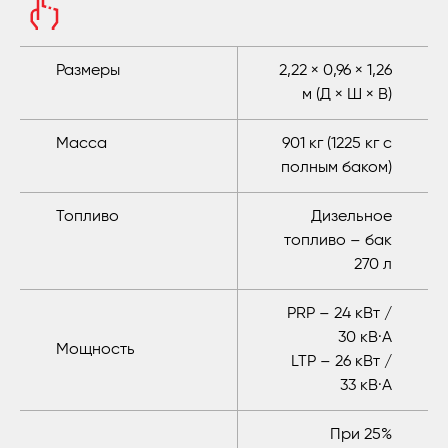
Размеры
2,22 × 0,96 × 1,26
м (Д × Ш × В)
Масса
901 кг (1225 кг с
полным баком)
Топливо
Дизельное
топливо – бак
270 л
PRP – 24 кВт /
30 кВ·А
Мощность
LTP – 26 кВт /
33 кВ·А
При 25%