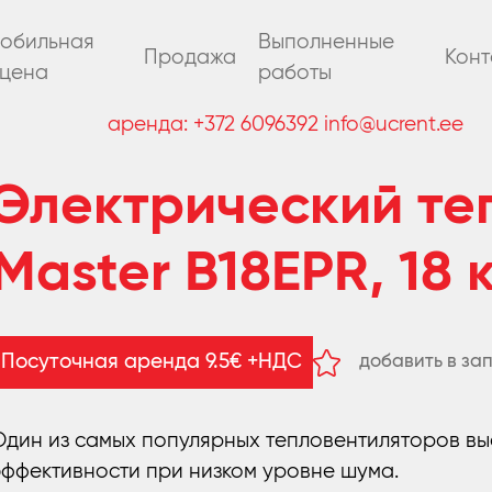
обильная
Выполненные
Продажа
Конт
цена
работы
аренда:
+372 6096392
info@ucrent.ee
Электрический те
Master B18EPR, 18 
добавить в за
Посуточная аренда 9.5€ +НДС
удалить из за
Один из самых популярных тепловентиляторов в
эффективности при низком уровне шума.