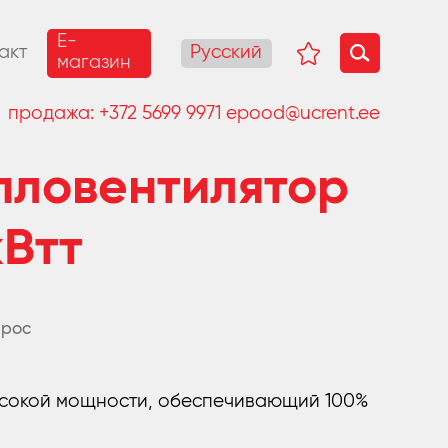
E-
Русский
акт
магазин
продажа:
+372 5699 9971
epood@ucrent.ee
пловентилятор
кВтт
прос
проса
ысокой мощности, обеспечивающий 100%