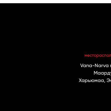
местораспо
Vana-Narva m
Маарду
Харьюмаа, Э