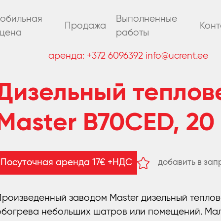
обильная
Выполненные
Продажа
Конт
цена
работы
аренда:
+372 6096392
info@ucrent.ee
Дизельный теплов
Master B70CED, 20
добавить в зап
Посуточная аренда 17€ +НДС
удалить из зап
Произведенный заводом Master дизельный тепло
обогрева небольших шатров или помещений. Мал