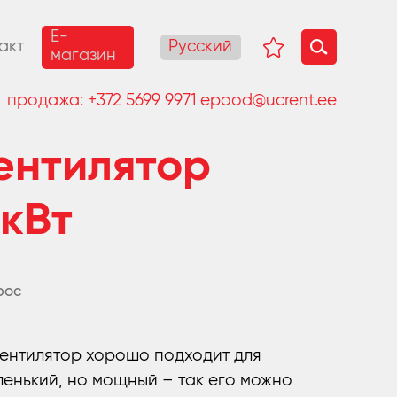
E-
Русский
акт
магазин
продажа:
+372 5699 9971
epood@ucrent.ee
ентилятор
 кВт
рос
роса
вентилятор хорошо подходит для
енький, но мощный – так его можно