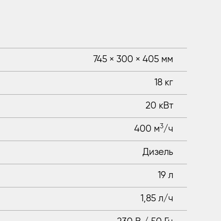
745 × 300 × 405 мм
18 кг
20 кВт
3
400 м
/ч
Дизель
19 л
1,85 л/ч