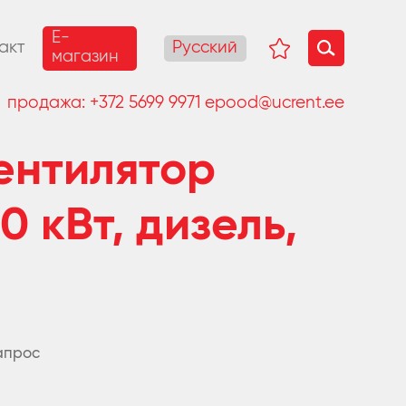
E-
Русский
акт
магазин
продажа:
+372 5699 9971
epood@ucrent.ee
ентилятор
0 кВт, дизель,
апрос
апроса