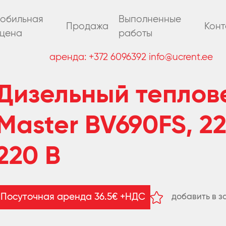
обильная
Выполненные
Продажа
Конт
цена
работы
аренда:
+372 6096392
info@ucrent.ee
Дизельный теплов
Master BV690FS, 22
220 В
добавить в з
Посуточная аренда 36.5€ +НДС
удалить из з