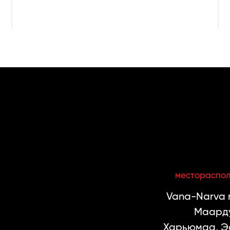
местораспо
Vana-Narva m
Маарду
Харьюмаа, Э