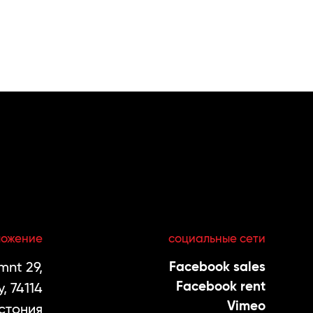
ложение
социальные сети
nt 29,
Facebook sales
Facebook rent
, 74114
Vimeo
стония