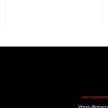
местораспо
Vana-Narva m