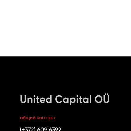
United Capital OÜ
общий контакт
(+372) 609 6392