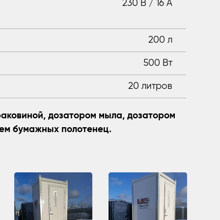
230 В / 16 А
200 л
500 Вт
20 литров
аковиной, дозатором мыла, дозатором
ем бумажных полотенец.