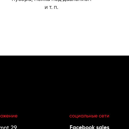
и т. п.
ложение
социальные сети
nt 29,
Facebook sales