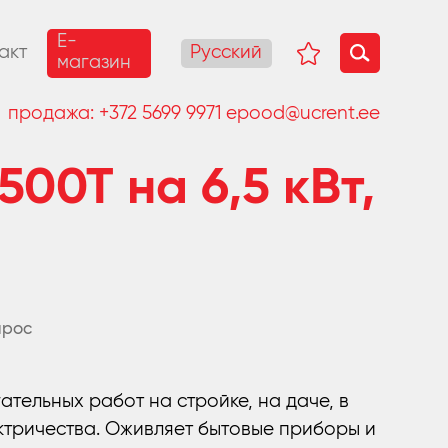
E-
Русский
акт
магазин
продажа:
+372 5699 9971
epood@ucrent.ee
500T на 6,5 кВт,
прос
проса
ельных работ на стройке, на даче, в
ектричества. Оживляет бытовые приборы и