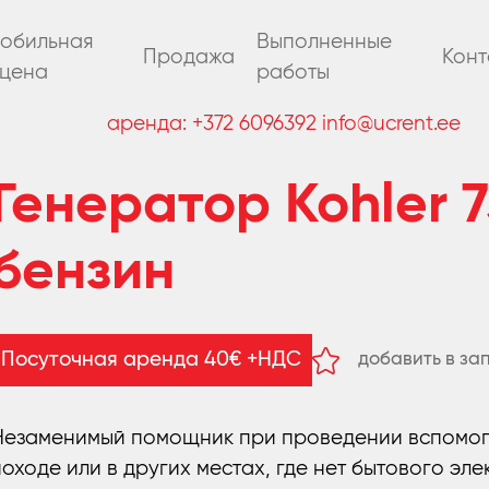
обильная
Выполненные
Продажа
Конт
цена
работы
аренда:
+372 6096392
info@ucrent.ee
Генератор Kohler 7
бензин
добавить в за
Посуточная аренда 40€ +НДС
удалить из за
Незаменимый помощник при проведении вспомогат
походе или в других местах, где нет бытового эл