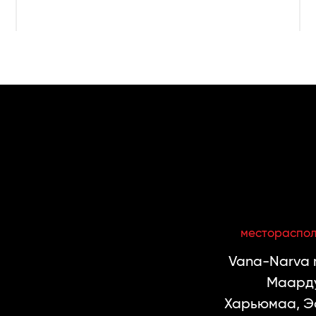
местораспо
Vana-Narva m
Маарду
Харьюмаа, Э