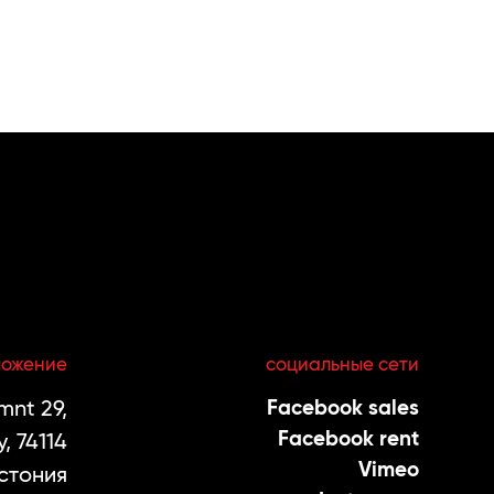
ложение
социальные сети
nt 29,
Facebook sales
Facebook rent
, 74114
Vimeo
стония