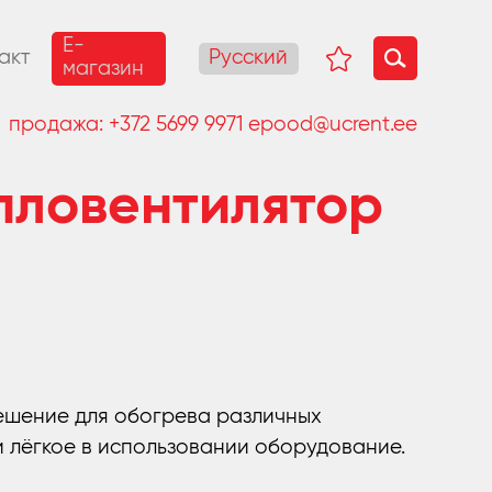
E-
Русский
акт
магазин
продажа:
+372 5699 9971
epood@ucrent.ee
пловентилятор
ешение для обогрева различных
и лёгкое в использовании оборудование.